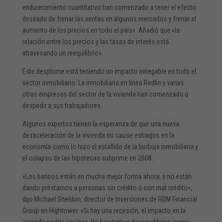
endurecimiento cuantitativo han comenzado a tener el efecto
deseado de frenar las ventas en algunos mercados y frenar el
aumento de los precios en todo el país». Añadió que «la
relación entre los precios y las tasas de interés está
atravesando un reequilibrio».
Este desplome está teniendo un impacto innegable en todo el
sector inmobiliario. La inmobiliaria en línea Redfin y varias
otras empresas del sector de la vivienda han comenzado a
despedir a sus trabajadores.
Algunos expertos tienen la esperanza de que una nueva
desaceleración de la vivienda no cause estragos en la
economía como lo hizo el estallido de la burbuja inmobiliaria y
el colapso de las hipotecas subprime en 2008.
«Los bancos están en mucha mejor forma ahora, y no están
dando préstamos a personas sin crédito o con mal crédito»,
dijo Michael Sheldon, director de Inversiones de RDM Financial
Group en Hightower. «Si hay una recesión, el impacto en la
vivienda podría ser leve. No hay tantos desequilibrios como