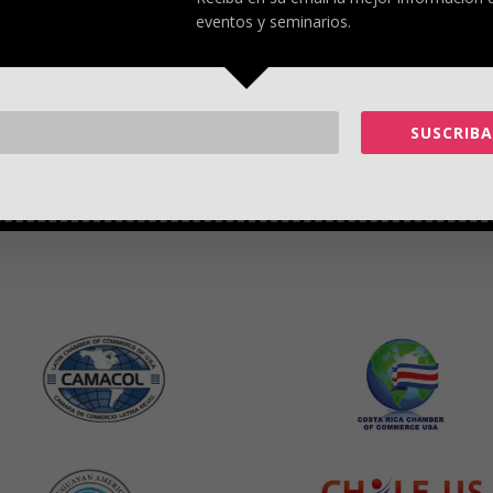
 y está situada en
420 SW 7th Street\r\n Suite 1109 Miami FL 33130 United
eventos y seminarios.
ada una de nuestras cámaras miembros y que tienen el objetivo de fomentar l
ipo.
SUSCRIBA