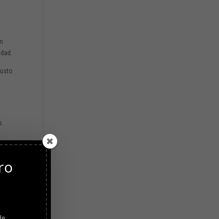
ón
idad.
Justo
s.
ro
n
e
de