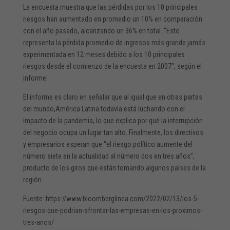
La encuesta muestra que las pérdidas por los 10 principales
riesgos han aumentado en promedio un 10% en comparación
con el año pasado, alcanzando un 36% en total. “Esto
representa la pérdida promedio de ingresos más grande jamás
experimentada en 12 meses debido a los 10 principales
riesgos desde el comienzo de la encuesta en 2007″, según el
informe.
El informe es claro en señalar que al igual que en otras partes
del mundo,América Latina todavía está luchando con el
impacto de la pandemia, lo que explica por qué la interrupción
del negocio ocupa un lugar tan alto. Finalmente, los directivos
y empresarios esperan que “el riesgo político aumente del
número siete en la actualidad al número dos en tres años”,
producto de los giros que están tomando algunos países de la
región.
Fuente: https://www.bloomberglinea.com/2022/02/13/los-5-
riesgos-que-podrian-afrontar-las-empresas-en-los-proximos-
tres-anos/