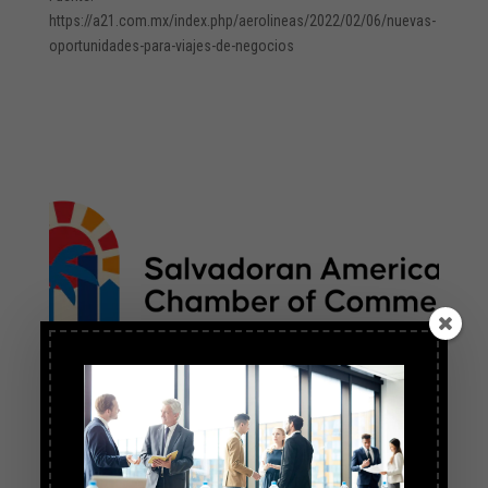
https://a21.com.mx/index.php/aerolineas/2022/02/06/nuevas-
oportunidades-para-viajes-de-negocios