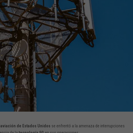
e
aviación de Estados Unidos
se enfrentó a la amenaza de interrupciones
rencia de la
tecnología 5G
en sus operaciones.