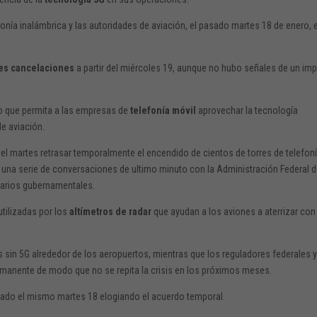
onía inalámbrica y las autoridades de aviación, el pasado martes 18 de enero, 
les cancelaciones
a partir del miércoles 19, aunque no hubo señales de un im
zo que permita a las empresas de
telefonía móvil
aprovechar la tecnología
de aviación.
el martes retrasar temporalmente el encendido de cientos de torres de telefon
s una serie de conversaciones de ultimo minuto con la Administración Federal 
onarios gubernamentales.
utilizadas por los
altímetros de radar
que ayudan a los aviones a aterrizar con
sin 5G alrededor de los aeropuertos, mientras que los reguladores federales y
permanente de modo que no se repita la crisis en los próximos meses.
ado el mismo martes 18 elogiando el acuerdo temporal.