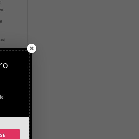
n
en.
 a
tirá
ro
de
e esta
SE