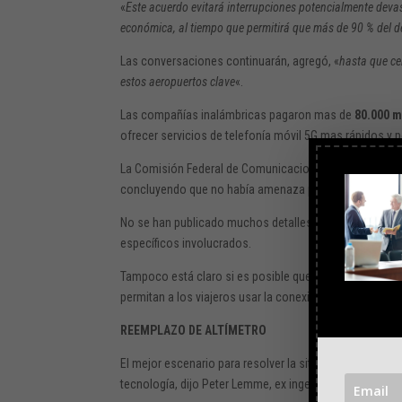
«
Este acuerdo evitará interrupciones potencialmente devas
económica, al tiempo que permitirá que más de 90 % del d
Las conversaciones continuarán, agregó, «
hasta que ce
estos aeropuertos clave
«.
Las compañías inalámbricas pagaron mas de
80.000 m
ofrecer servicios de telefonía móvil 5G mas rápidos y 
La Comisión Federal de Comunicaciones aprobó la tran
concluyendo que no había amenaza para la seguridad de
No se han publicado muchos detalles sobre el acuerdo
específicos involucrados.
Tampoco está claro si es posible que las compañías i
permitan a los viajeros usar la conexión más rápida de
REEMPLAZO DE ALTÍMETRO
El mejor escenario para resolver la situación de 5G serí
tecnología, dijo Peter Lemme, ex ingeniero en electrón