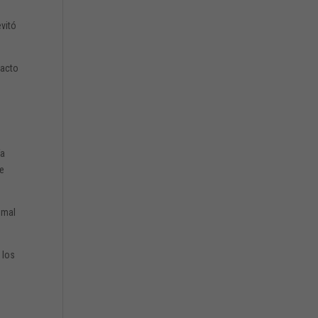
evitó
pacto
ía
de
 mal
 los