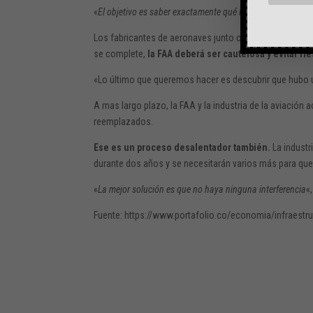
«
El objetivo es saber exactamente qué niveles de interfer
Los fabricantes de aeronaves junto con la FAA y las c
se complete,
la FAA deberá ser cautelosa y evitar ri
«Lo último que queremos hacer es descubrir que hubo un
A mas largo plazo, la FAA y la industria de la aviación
reemplazados.
Ese es un proceso desalentador también.
La industr
durante dos años y se necesitarán varios más para que
«
La mejor solución es que no haya ninguna interferencia
«
Fuente: https://www.portafolio.co/economia/infraestru