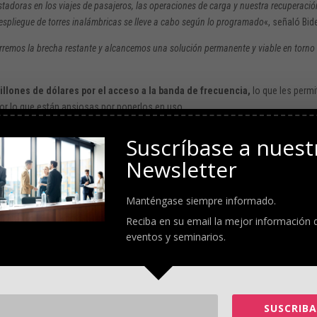
tadoras en los viajes de pasajeros, las operaciones de carga y nuestra recuperació
espliegue de torres inalámbricas se lleve a cabo según lo programado
«, señaló Bid
rremos la brecha restante y alcancemos una solución permanente y viable en torno
illones de dólares por el acceso a la banda de frecuencia,
lo que les permi
por lo que están ansiosas por ponerlos en uso.
sferencia de las frecuencias de otros usos a las empresas el año pasado,
Suscríbase a nuest
 la aviación.
Newsletter
 del martes, como el tamaño de las zonas de exclusión y los aeropuertos
Manténgase siempre informado.
nalámbricas
instalen sistemas 5G dentro de los aeropuertos
de manera que
Reciba en su email la mejor información 
 forma segura.
eventos y seminarios.
a si el análisis muestra que los altímetros no están en riesgo por las señales d
ica de aeronaves y consultor en comunicaciones satelitales.
SUSCRIBA