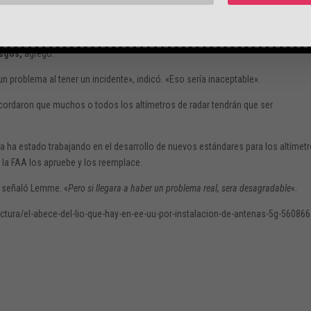
encia serán causados
«, dijo.
ompañías de telefonía inalámbrica están realizando ese arduo trabajo. Hasta qu
esgos,
agregó.
 problema al tener un incidente», indicó. «Eso sería inaceptable».
 acordaron que muchos o todos los altímetros de radar tendrán que ser
ia ha estado trabajando en el desarrollo de nuevos estándares para los altímet
 la FAA los apruebe y los reemplace.
, señaló Lemme. «
Pero si llegara a haber un problema real, sera desagradable
«.
ctura/el-abece-del-lio-que-hay-en-ee-uu-por-instalacion-de-antenas-5g-560866