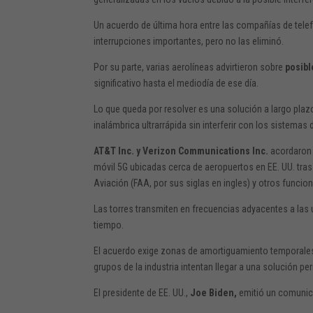
Un acuerdo de última hora entre las compañías de telef
interrupciones importantes, pero no las eliminó.
Por su parte, varias aerolíneas advirtieron sobre
posib
significativo hasta el mediodía de ese día.
Lo que queda por resolver es una solución a largo pla
inalámbrica ultrarrápida sin interferir con los sistemas 
AT&T Inc. y Verizon Communications Inc.
acordaron 
móvil 5G ubicadas cerca de aeropuertos en EE. UU. tra
Aviación (FAA, por sus siglas en ingles) y otros funci
Las torres transmiten en frecuencias adyacentes a las 
tiempo.
El acuerdo exige zonas de amortiguamiento temporales 
grupos de la industria intentan llegar a una solución 
El presidente de EE. UU.,
Joe Biden,
emitió un comunic