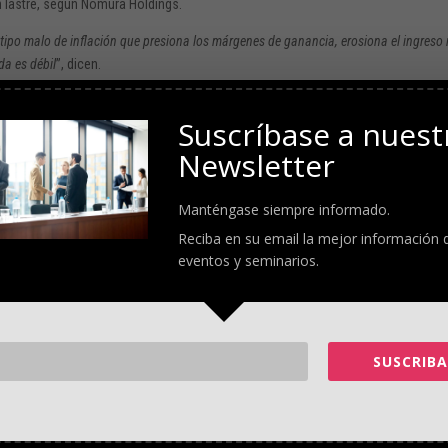
n lastre, según Nomura Holdings.
tipo malo de inflación que presiona los márgenes de ganancia, erosiona el ingreso 
da es débil
”, dicen.
zona, Reino Unido, Japón y China,
no se han recuperado por completo de l
Suscríbase a nuest
Newsletter
omias-podrian-estancarse-para-finales-del-2022-por-que-559548
Manténgase siempre informado.
Reciba en su email la mejor información 
eventos y seminarios.
SUSCRIBA