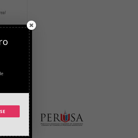
real
a
ro
de
SE