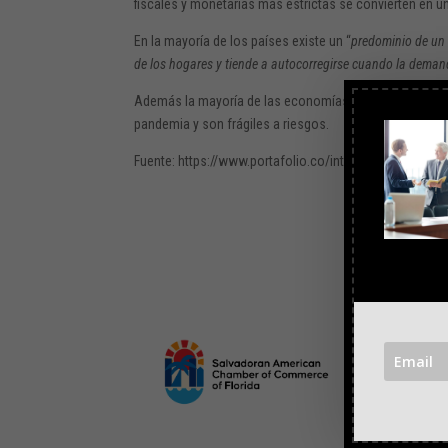
fiscales y monetarias más estrictas se convierten en u
En la mayoría de los países existe un “
predominio de un 
de los hogares y tiende a autocorregirse cuando la deman
Además la mayoría de las economías, incluidas la
euro
pandemia y son frágiles a riesgos.
Fuente: https://www.portafolio.co/internacional/econ