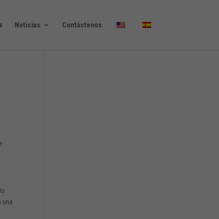
s
Noticias
Contáctenos
y
e
lo
n una