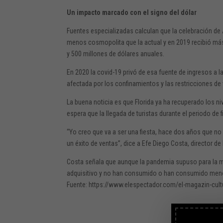
Un impacto marcado con el signo del dólar
Fuentes especializadas calculan que la celebración de 
menos cosmopolita que la actual y en 2019 recibió más
y 500 millones de dólares anuales.
En 2020 la covid-19 privó de esa fuente de ingresos a
afectada por los confinamientos y las restricciones de
La buena noticia es que Florida ya ha recuperado los ni
espera que la llegada de turistas durante el periodo de
“Yo creo que va a ser una fiesta, hace dos años que no 
un éxito de ventas”, dice a Efe Diego Costa, director de 
Costa señala que aunque la pandemia supuso para la m
adquisitivo y no han consumido o han consumido menos d
Fuente: https://www.elespectador.com/el-magazin-cultu