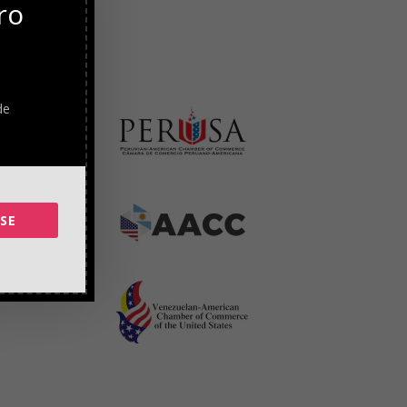
ro
de
SE