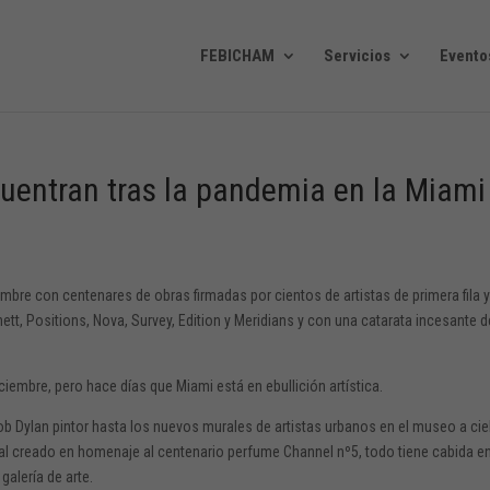
FEBICHAM
Servicios
Evento
cuentran tras la pandemia en la Miami
ciembre con centenares de obras firmadas por cientos de artistas de primera fila 
ett, Positions, Nova, Survey, Edition y Meridians y con una catarata incesante d
ciembre, pero hace días que Miami está en ebullición artística.
b Dylan pintor hasta los nuevos murales de artistas urbanos en el museo a cie
al creado en homenaje al centenario perfume Channel nº5, todo tiene cabida e
alería de arte.