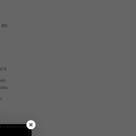
e 400
2019.
bién
icano.
er
/