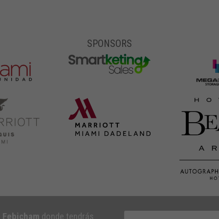
SPONSORS
e Febicham
donde tendrás