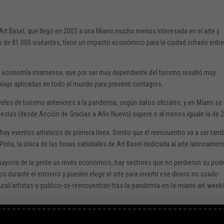
Art Basel, que llegó en 2002 a una Miami mucho menos interesada en el arte y
 de 81.000 visitantes, tiene un impacto económico para la ciudad cifrado entr
 la economía miamense, que por ser muy dependiente del turismo resultó muy
 viaje aplicadas en todo el mundo para prevenir contagios.
veles de turismo anteriores a la pandemia, según datos oficiales, y en Miami se
 fiestas (desde Acción de Gracias a Año Nuevo) supere o al menos iguale la de 
hay eventos artísticos de primera línea. Siento que el reencuentro va a ser tam
Pinta, la única de las ferias satelitales de Art Basel dedicada al arte latinoamer
ayoría de la gente un revés económico, hay sectores que no perdieron su pod
urante el encierro y pueden elegir el arte para invertir ese dinero no usado
ral/artistas-y-publico-se-reencuentran-tras-la-pandemia-en-la-miami-art-week