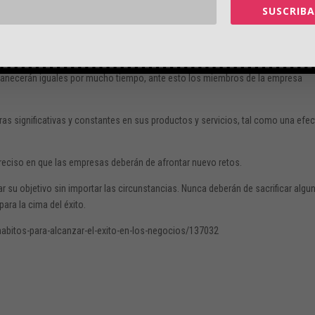
 inesperada.
SUSCRIBA
o, pero muy pocas veces se aplica en el momento correcto.
rmanecerán iguales por mucho tiempo, ante esto los miembros de la empresa
ras significativas y constantes en sus productos y servicios, tal como una efec
eciso en que las empresas deberán de afrontar nuevo retos.
su objetivo sin importar las circunstancias. Nunca deberán de sacrificar algu
para la cima del éxito.
abitos-para-alcanzar-el-exito-en-los-negocios/137032