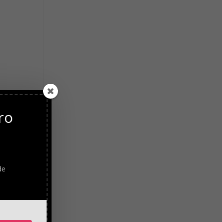
ro
o
de
a que