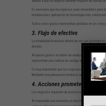
debido a que un negocio también requiere de nuevas in
Es necesario que los ingresos sean reinvertidos para e
instalaciones, aplicación de tecnología más sofisticad
Todos estos gastos representan pérdidas en un corto pla
3. Flujo de efectivo
La estabilidad financiera deberá de ser una prioridad e
deudas.
Al ejercer gastos se deben de analizar los recursos di
representan una cadena de castigo a largo plazo.
Es muy importante que los negocios cuenten con una fig
Mediante una planeación tendrá la capacidad de enfren
4. Acciones prometedoras
Los negocios requieren de procesos de transformació
Al emprender una inversión es necesario que todos los