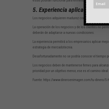
estas podrían funcionar para enfrentar cualquier crisis
5. Experiencia aplicada
Los negocios adquieren madurez con el paso del tiemp
La operación de los negocios y de los clientes no pe
deberán de adaptarse a nuevas condiciones.
La experiencia permitirá a los empresarios aplicar mejo
estrategia de mercadotecnia.
Desafortunadamente no se podría conocer el tiempo pr
Los negocios deben de mantenerse firmes para alcanzar 
prioridad por un objetivo menor, ese es el camino ideal 
Fuente: https://www.dineroenimagen.com/tu-dinero/5-h