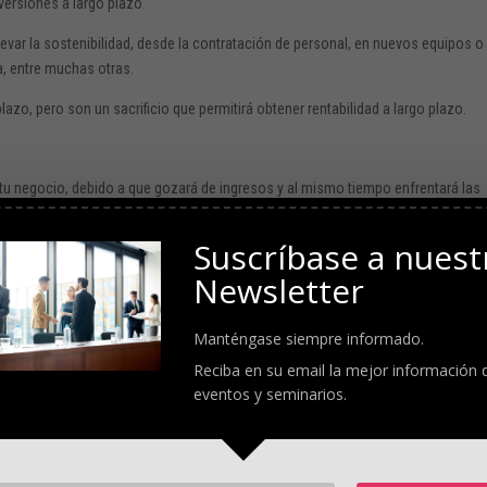
versiones a largo plazo.
levar la sostenibilidad, desde la contratación de personal, en nuevos equipos o
a, entre muchas otras.
zo, pero son un sacrificio que permitirá obtener rentabilidad a largo plazo.
n tu negocio, debido a que gozará de ingresos y al mismo tiempo enfrentará las
Suscríbase a nuest
sponibles, debido a que el acceso a créditos podrían parecer muy atractivos per
Newsletter
ura responsable en el área de finanzas, tendrá que ser de plena confianza.
Manténgase siempre informado.
tar obstáculos a largo plazo de una manera efectiva.
Reciba en su email la mejor información 
eventos y seminarios.
n constantes.
 integrantes del proyecto impulsen nuevas ideas de manera constante, debido 