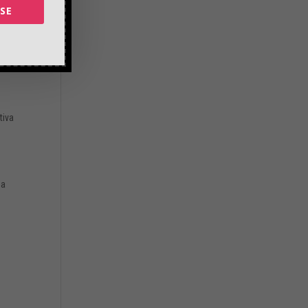
SE
tiva
na