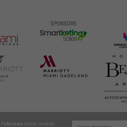
SPONSORS
e Febicham
donde tendrás