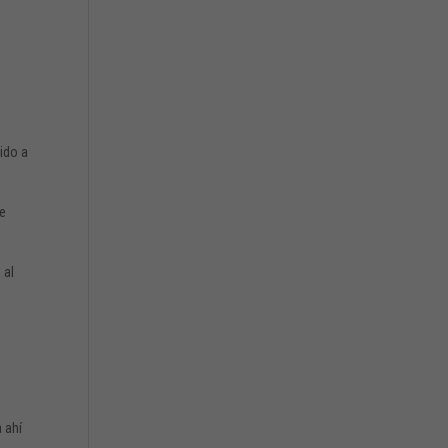
ido a
de
 al
o
a ahí