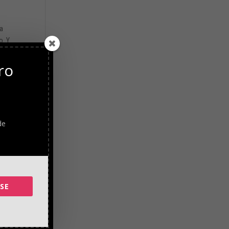
La
o. Y
ro
l
endo
tados
de
SE
s que