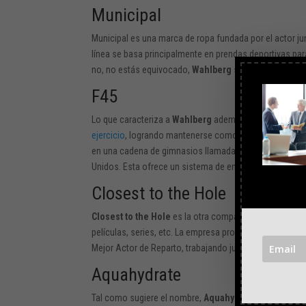
Municipal
Municipal es una marca de ropa fundada por el actor j
línea se basa principalmente en prendas deportivas pa
no, no estás equivocado,
Wahlberg
suele usar muchas
F45
Lo que caracteriza a
Wahlberg
además de su estilo de 
ejercicio
, logrando mantenerse como un sex symbol dura
en una cadena de gimnasios llamada F45 que cada vez 
Unidos. Esta ofrece un sistema de entrenamiento fitnes
Closest to the Hole
Closest to the Hole
es la otra compañía productora d
películas, series, etc. La empresa produjo
Ballers, Bro
Mejor Actor de Reparto, trabajando junto a Wahlberg.
Aquahydrate
Tal como sugiere el nombre,
Aquahydrate
es el nombr