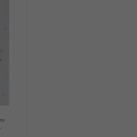
rte
,