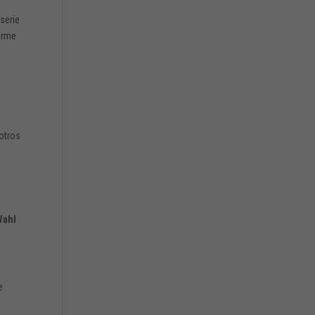
 serie
orme
otros
Wahl
e