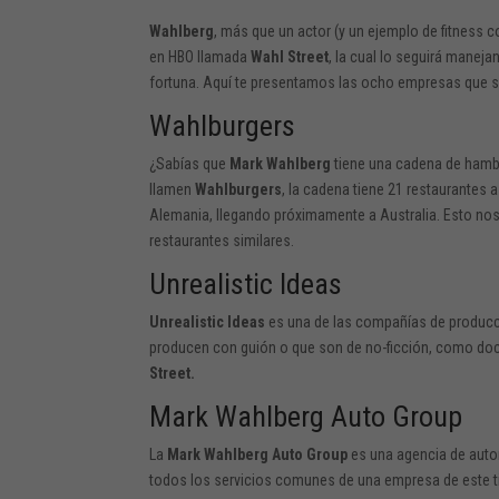
Wahlberg
, más que un actor (y un ejemplo de fitness c
en HBO llamada
Wahl Street
, la cual lo seguirá mane
fortuna. Aquí te presentamos las ocho empresas que se
Wahlburgers
¿Sabías que
Mark Wahlberg
tiene una cadena de hamb
llamen
Wahlburgers
, la cadena tiene 21 restaurantes
Alemania, llegando próximamente a Australia. Esto no
restaurantes similares.
Unrealistic Ideas
Unrealistic Ideas
es una de las compañías de produc
producen con guión o que son de no-ficción, como do
Street.
Mark Wahlberg Auto Group
La
Mark Wahlberg Auto Group
es una agencia de autom
todos los servicios comunes de una empresa de este t