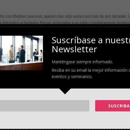
unto con Stephen Levinson, quienes han sido socios por más de dos décadas. 
ra diferentes actividades físicas, enfocadas a un estilo completamente modern
 de sus prendas para entrenar de esta misma casa.
Suscríbase a nuest
Newsletter
actuación es la insólita figura que ha mantenido desde los 90s
y su amor por e
nte más de dos décadas. El hombre decidió llevar su visión de fitness invirti
Manténgase siempre informado.
crece más rápido y se está convirtiendo en una de las más importantes de Es
Reciba en su email la mejor información 
s único que garantiza resultados.
eventos y seminarios.
e
Mark Wahlberg
, la cual se encarga de producir contenido con guión, es decir,
adwalk Empire
, y la cinta
The Fighter
por la cual Christian Bale ganó el Oscar a
SUSCRIBA
e de una empresa de agua de
Mark Wahlberg
, la cual promete más electrolito