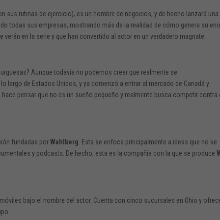
on sus rutinas de ejercicio), es un hombre de negocios, y de hecho lanzará una
jando todas sus empresas, mostrando más de la realidad de cómo genera su en
 verán en la serie y que han convertido al actor en un verdadero magnate.
urguesas? Aunque todavía no podemos creer que realmente se
 a lo largo de Estados Unidos, y ya comenzó a entrar al mercado de Canadá y
s hace pensar que no es un sueño pequeño y realmente busca competir contra 
ción fundadas por
Wahlberg
. Esta se enfoca principalmente a ideas que no se
cumentales y podcasts. De hecho, esta es la compañía con la que se produce
óviles bajo el nombre del actor. Cuenta con cinco sucursales en Ohio y ofrec
ipo.