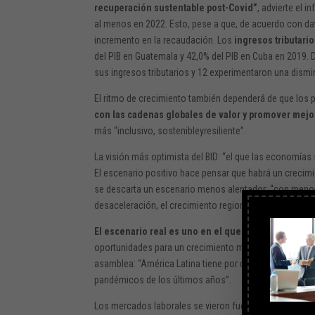
recuperación sustentable post-Covid”
, advierte el 
al menos en 2022. Esto, pese a que, de acuerdo con dat
incremento en la recaudación. Los
ingresos tributari
del PIB en Guatemala y 42,0% del PIB en Cuba en 2019.
sus ingresos tributarios y 12 experimentaron una dismi
El ritmo de crecimiento también dependerá de que los 
con las cadenas globales de valor y promover mejor
más “inclusivo, sostenibleyresiliente”.
La visión más optimista del BID: “el que las economías
El escenario positivo hace pensar que habrá un crecim
se descarta un escenario menos alentador: “con menor
desaceleración, el crecimiento regional sería solo de 
El escenario real es uno en el que las tasas de des
oportunidades para un crecimiento más sólido y sosten
asamblea: “América Latina tiene por delante un sendero
pandémicos de los últimos años”.
Los mercados laborales se vieron fuertemente impactad