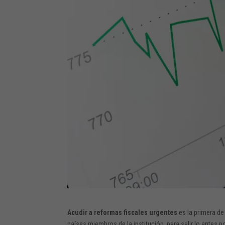
Acudir a reformas fiscales urgentes
es la primera de
países miembros de la institución, para salir lo antes p