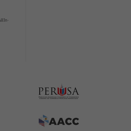
a
%B3n-