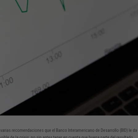
 varias recomendaciones que el Banco Interamericano de Desarrollo (BID) le da 
osible de la crisis, no sin antes tener en cuenta que buena parte del resultado