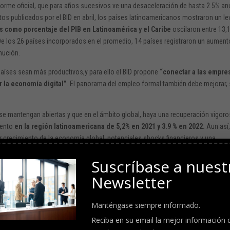
informe oficial, que para años sucesivos ve una desaceleración de hasta 2.5% an
os publicados por el BID en abril, los países latinoamericanos mostraron un le
os como porcentaje del PIB en Latinoamérica y el Caribe
oscilaron entre 13,
 De los 26 países incorporados en el promedio, 14 países registraron un aument
nución.
países sean más productivos,y para ello el BID propone
“conectar a las empre
 la economía digital”
. El panorama del empleo formal también debe mejorar, 
 se mantengan abiertas y que en el ámbito global, haya una recuperación vigoro
iento
en la región latinoamericana de 5,2% en 2021 y 3.9 % en 2022.
Aun así
 crecimiento de la economía global, potenciales shocks financieros y una
0,8% y una caída de -1,1% ese mismo año, según las proyecciones.
Suscríbase a nuest
empleo son altas y el sistema de salud está saturado.
Al referirse a las
Newsletter
ible en la pospandemia, el economista jefe Erick Parrado apuntó durante la
 estrecho pero claramente definido para salir fortalecidosde los shocks social
Manténgase siempre informado.
Reciba en su email la mejor información 
os tanto por los shocks externos como por los cierres internos. E
n 12 paíse