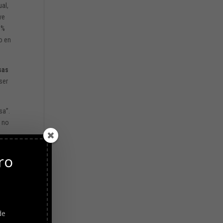
ual,
ve
1%
o en
sas
ser
sa”.
, no
ro
es y
de
s de