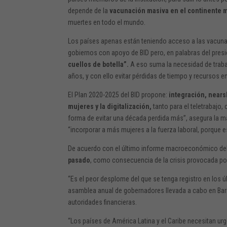
depende de la
vacunación masiva en el continente m
muertes en todo el mundo.
Los países apenas están teniendo acceso a las vacun
gobiernos con apoyo de BID pero, en palabras del presi
cuellos de botella”.
A eso suma la necesidad de trabaj
años, y con ello evitar pérdidas de tiempo y recursos en
El Plan 2020-2025 del BID propone:
integración, nears
mujeres y la digitalización,
tanto para el teletrabajo,
forma de evitar una década perdida más”, asegura la má
“incorporar a más mujeres a la fuerza laboral, porque
De acuerdo con el último informe macroeconómico del
pasado
, como consecuencia de la crisis provocada po
“Es el peor desplome del que se tenga registro en los ú
asamblea anual de gobernadores llevada a cabo en Barra
autoridades financieras.
“Los países de América Latina y el Caribe necesitan u