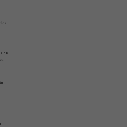
 los
o
os de
ica
ño
a