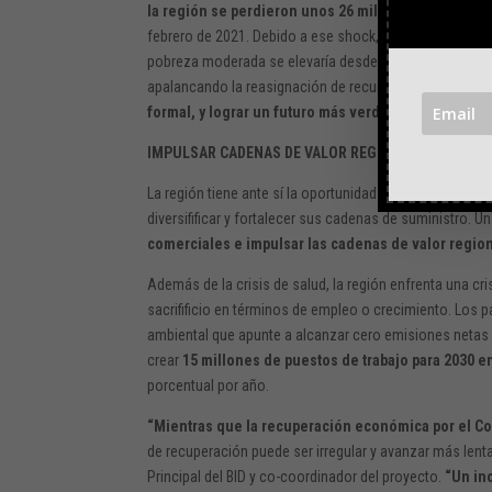
la región se perdieron unos 26 millones de puestos
febrero de 2021. Debido a ese shock, las proyecciones 
pobreza moderada se elevaría desdeel 11,7% al 14,6%. 
apalancando la reasignación de recursos en todos los 
formal, y lograr un futuro más verde”
, dice Parrado.
IMPULSAR CADENAS DE VALOR REGIONALES
La región tiene ante sí la oportunidad de aprovechar 
diversifificar y fortalecer sus cadenas de suministro. 
comerciales e impulsar las cadenas de valor regio
Además de la crisis de salud, la región enfrenta una 
sacrifificio en términos de empleo o crecimiento. Los p
ambiental que apunte a alcanzar cero emisiones netas 
crear
15 millones de puestos de trabajo para 2030 e
porcentual por año.
“Mientras que la recuperación económica por el Co
de recuperación puede ser irregular y avanzar más lent
Principal del BID y co-coordinador del proyecto.
“Un in