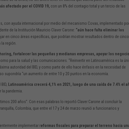
ás afectado por el COVID 19,
con un 8% del contagio total y un tercio de las
as, con ayuda internacional por medio del mecanismo Covax, implementado por
dente de la Institución Mauricio Claver Carone:
“aún hace falta eliminar los
ar en cinco áreas específicas, que podrían mostrar resultados dentro de cinc
 la región.
horing, fortalecer las pequeñas y medianas empresas, apoyar los negoci
 como para la salud y las comunicaciones. “Reinvertir en Latinoamérica es la ún
xima autoridad del BID, y como parte de ello hace énfasis en la necesidad de
 eso supondría “un aumento de entre 10 y 20 puntos en la economía.
 BID,
Latinoamérica crecerá 4,1% en 2021, luego de una caída de 7.4% el a
r la pandemia.
ltimos 200 años”. Con esas palabras lo reportó Claver Carone al concluir la
nquilla, Colombia, que entre el 17 y 24 de marzo reunió a funcionarios y
rgentemente implementar r
eformas fiscales para preparar el terreno hacia un