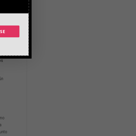
s a
e la
,
pleo
SE
uscan
os
ún
tmo
a
unto