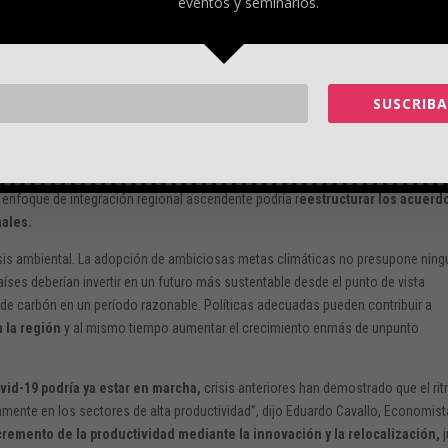
eventos y seminarios.
 de trabajo entre febrero y octubre de 2020
, cifra que cayó hasta 15 millone
indican que la extrema pobreza aumentará desde el 12,1% al 14,6%, en tanto qu
“Los sistemas fiscales saludables pueden ayudarnos a liberar nuestro potencial
sectores y así impulsar el
crecimiento de la productividad, promover el em
SUSCRIBA
las cadenas de valor regionales y globales en momentos en que las empresas b
Un enfoque de integración regional ascendente podría r
eestructurar los acuerd
nales.
crisis ambiental. La adopción de ambiciosas metas climáticas no presupone ning
aíses deberían invertir en un futuro más sustentable desde el punto de vista
de carbón en un período razonable. Políticas adecuadas pueden contribuir a
n la región
y al mismo tiempo aumentar el crecimiento enmás de unpunto
vid-19 podría ya estar en marcha,
crisis anteriores han demostrado que el ri
amente en los sectores de alta productividad”, dijo Eduardo Cavallo, Economist
cremento de la productividad mediante la innovación y la relocalización,
j