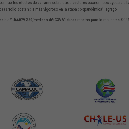
dad con fuertes efectos de derrame sobre otros sectores económicos ayudará a l
 desarrollo sostenible más vigoroso en la etapa pospandémica”, agregó
esdeldia/1466029-330/medidas-dr%C3%A1sticas-recetas-para-la-recuperaci%C3