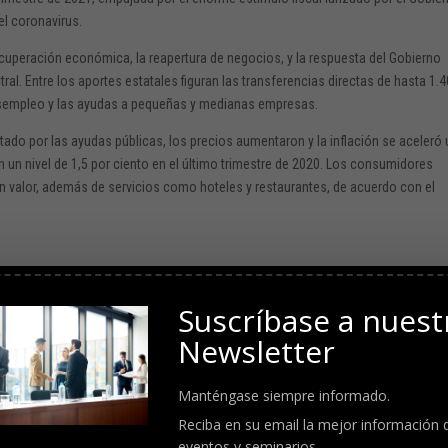
el coronavirus.
recuperación económica, la reapertura de negocios, y la respuesta del Gobierno
ral. Entre los aportes estatales figuran las transferencias directas de hasta 1.
desempleo y las ayudas a pequeñas y medianas empresas.
ado por las ayudas públicas, los precios aumentaron y la inflación se aceleró 
 un nivel de 1,5 por ciento en el último trimestre de 2020. Los consumidores
valor, además de servicios como hoteles y restaurantes, de acuerdo con el
a si esta tasa se mantuviera durante un año, lo que permite anticipar un
 economías comparan un trimestre con el anterior y según esta medición el PIB
Suscríbase a nuest
o bruto estadounidense se contrajo un 3,5 por ciento.
Newsletter
n multimillonario plan de inversión en infraestructuras y en programas de
 en 2021 podría superar el 6 por ciento anual, algo que no ha sucedido en el pa
Manténgase siempre informado.
n darle la razón.
Reciba en su email la mejor información 
eventos y seminarios.