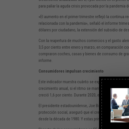
para paliar la aguda crisis provocada por la pandemia d
«El aumento en el primer trimestre reflejó la continua 
relacionada con la pandemia», señaló el informe trimest
dólares por ciudadano, la extensión del subsidio de 
Con la reapertura de muchos comercios y el gasto alent
3,5 por ciento entre enero y marzo, en comparación con
compraron coches, casas y bienes de consumo de gran 
informe.
Consumidores impulsan crecimiento
Este indicador muestra cuánto se expandiría la economí
crecimiento anual, si el ritmo se mantiene. Pero otras
creció 1,6 por ciento. Durante 2020, el producto intern
El presidente estadounidense, Joe Biden, que propuso u
protección social, aseguró que el crecimiento de EE.UU.
desde la década de 1980. Y estas primeras cifras parece