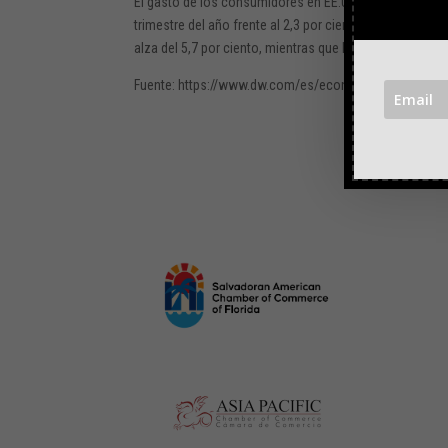
El gasto de los consumidores en EE.UU., que supone dos
trimestre del año frente al 2,3 por ciento registrado e
alza del 5,7 por ciento, mientras que las exportaciones 
Fuente: https://www.dw.com/es/econom%C3%ADa-de-est