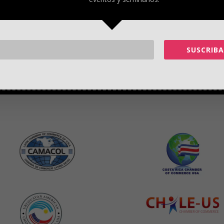
 tercios de la actividad económica del país, subió un 10,7 por ciento en el pri
n el periodo anterior. Asimismo, las importaciones continuaron su ascenso, con 
bajaron un 1,1 por ciento.
ados-unidos-crece-un-64-por-ciento-en-el-primer-trimestre/a-57380841
SUSCRIBA