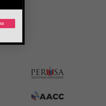
mer
un
SE