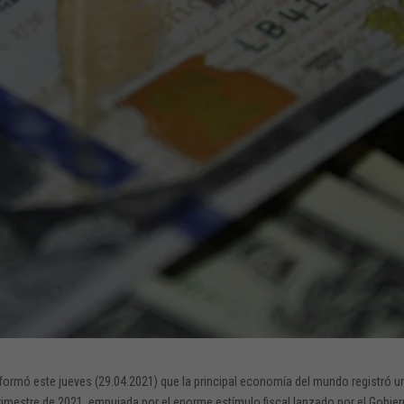
formó este jueves (29.04.2021) que la principal economía del mundo registró u
trimestre de 2021, empujada por el enorme estímulo fiscal lanzado por el Gobie