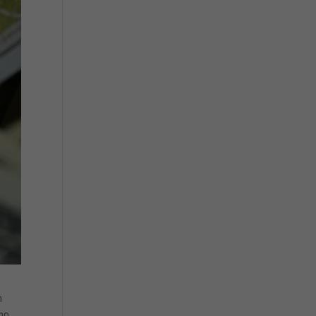
n
rno