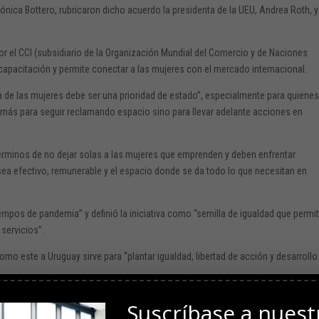
Mónica Bottero, rubricaron dicho acuerdo la presidenta de la UEU, Andrea Roth, y
por el CCI (subsidiario de la Organización Mundial del Comercio y de Naciones
capacitación y permite conectar a las mujeres con el mercado internacional.
 de las mujeres debe ser una prioridad de estado”, especialmente para quiene
 más para seguir reclamando espacio sino para llevar adelante acciones en
términos de no dejar solas a las mujeres que emprenden y deben enfrentar
sea efectivo, remunerable y el espacio donde se da todo lo que necesitan en
empos de pandemia” y definió la iniciativa como “semilla de igualdad que permit
servicios”.
omo este a Uruguay sirve para “plantar igualdad, libertad de acción y desarrollo
ve una herramienta como esta para “el empoderamiento económico de las mujer
Suscríbase a nuest
ugar la primera capacitación virtual.