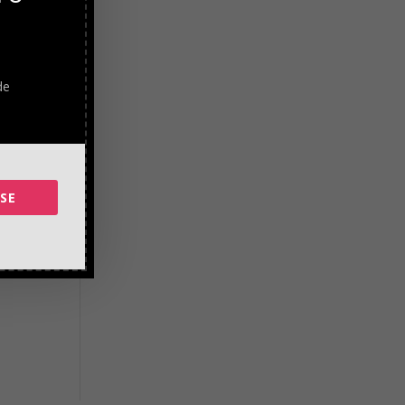
yudar
on
de
SE