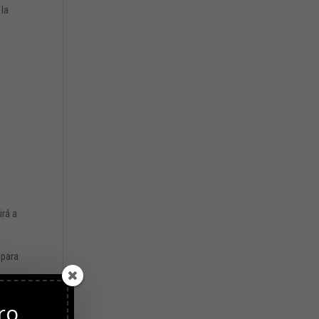
 la
s
irá a
 para
es a
ro