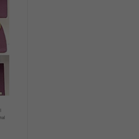
l
nal