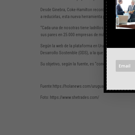
Desde Ginebra, Coke-Hamilton recordó las “brechas fla
a reducirlas, esta nueva herramienta puede convertir 
“Cada una de nosotras tiene ladrillos que poner”, ar
sus pares en 25.000 empresas de más de 100 países d
Según la web de la plataforma en Uruguay, este “ecosis
Desarrollo Sostenible (ODS), a la que fueron uniéndose 
Su objetivo, según la fuente, es “conectar a tres mill
Fuente:https://holanews.com/uruguay-se-une-a-la-red
Foto: https://www.shetrades.com/