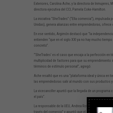
Exteriores, Carolina Ache; y la directora de Inmujeres, 
directora ejecutiva del CCI, Pamela Coke-Hamilton.
La iniciativa “SheTrades” (“Ella comercia”), impulsada 
Unidas), genera alianzas entre emprendedoras, ofrece 
En ese sentido, Argimón destacó que “la independencia
entienden “que en el siglo XXI ya no hay mucho tiempo
concreto”.
“‘SheTrades’ es el caso que encaja a la perfección en 
multiplicidad de factores para que su emprendimiento 
términos de estímulo personal”, agregó.
Ache resaltó que es una “plataforma ideal y única en ti
las emprendedoras salir al mundo con sus productos y 
La vicecanciller apuntó que la llegada de un programa c
el país”.
La responsable de la UEU, Andrea Roth, puso de relie
través del comercio” y apuntó que el 21 de abril tendrá l