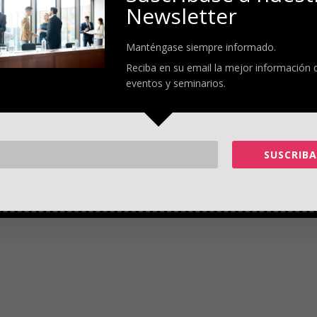
Newsletter
grantes en oportunidad y logros” entre mujeres y hombres en Uruguay y, para a
a las emprendedoras en “poderosas agentes de cambio”.
Manténgase siempre informado.
gumentó antes de animar a las emprendedoras uruguayas para que se conecten c
Reciba en su email la mejor información 
el mundo.
eventos y seminarios.
tema de soluciones integradas” es una contribución del CCI a los Objetivos de
países para sumar esfuerzos y “adaptar la estrategia al contexto local”.
ones de mujeres empresarias con el mercado para 2021”.
SUSCRIBA
-shetrades-para-impulsar-el-comercio-de-emprendedoras/