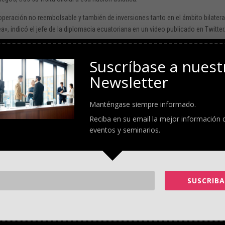
eración no reembolsable y también de inversiones tanto en el ámbito bilatera
, indicó el jefe de la diplomacia ecuatoriana en un video publicado en Twitter
arán haciendo los esfuerzos para instrumentar esas líneas para el beneficio del
Suscríbase a nuest
Newsletter
eracion-inversiones-corea-ecuador.html
Manténgase siempre informado.
Reciba en su email la mejor información 
eventos y seminarios.
SUSCRIBA