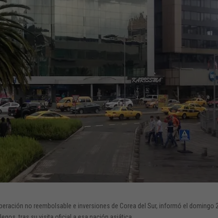
peración no reembolsable e inversiones de Corea del Sur, informó el domingo 
egos, tras su visita oficial a esa nación asiática.