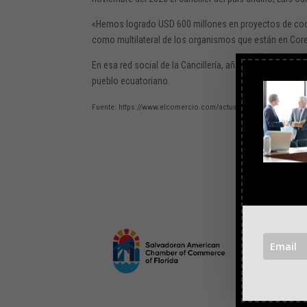
«Hemos logrado USD 600 millones en proyectos de coop
como multilateral de los organismos que están en Corea»
En esa red social de la Cancillería, añadió que continu
pueblo ecuatoriano.
Fuente: https://www.elcomercio.com/actualidad/millones-coop