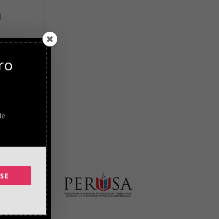
l
.
ro
de
SE