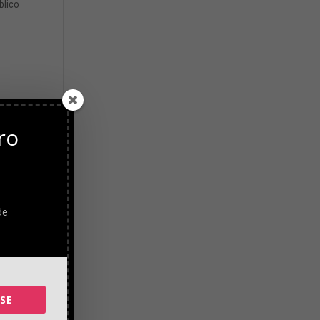
blico
onde
re
ro
de
 alto
acer
de
y
No
SE
das