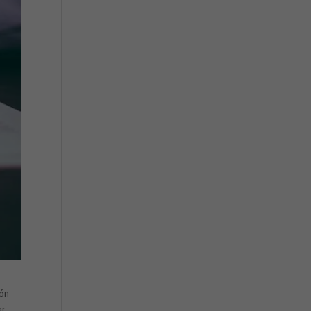
ión
ar