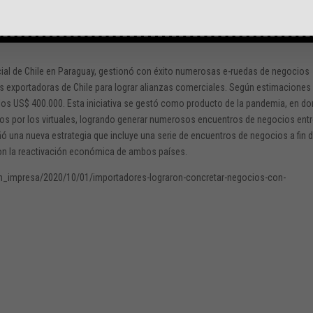
s chilenas del sector energético y contrapartes paraguayas de los sectores pú
ercial de Chile en Paraguay, gestionó con éxito numerosas e-ruedas de negocios
exportadoras de Chile para lograr alianzas comerciales. Según estimaciones
los US$ 400.000. Esta iniciativa se gestó como producto de la pandemia, en d
os por los virtuales, logrando generar numerosos encuentros de negocios ent
ó una nueva estrategia que incluye una serie de encuentros de negocios a fin 
 con la reactivación económica de ambos países.
on_impresa/2020/10/01/importadores-lograron-concretar-negocios-con-