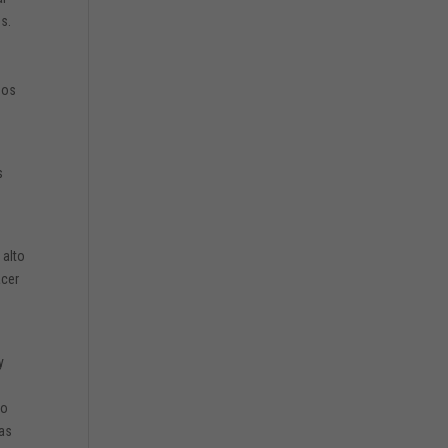
s.
mos
s
 alto
acer
y
No
das