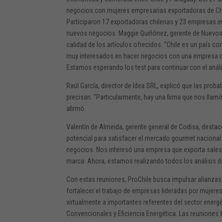
negocios con mujeres empresarias exportadoras de Chi
Participaron 17 exportadoras chilenas y 23 empresas i
nuevos negocios. Maggie Quiñónez, gerente de Nuevos N
calidad de los artículos ofrecidos. “Chile es un país 
muy interesados en hacer negocios con una empresa qu
Estamos esperando los test para continuar con el anális
Raúl García, director de Idea SRL, explicó que las proba
precisan. “Particularmente, hay una firma que nos lla
afirmó.
Valentín de Almeida, gerente general de Codisa, destacó l
potencial para satisfacer el mercado gourmet nacional
negocios. Nos interesó una empresa que exporta sales
marca. Ahora, estamos realizando todos los análisis 
Con estas reuniones, ProChile busca impulsar alianzas 
fortalecer el trabajo de empresas lideradas por mujer
virtualmente a importantes referentes del sector ener
Convencionales y Eficiencia Energética. Las reuniones 