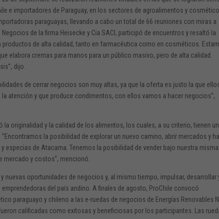
le e importadores de Paraguay, en los sectores de agroalimentos y cosmético
mportadoras paraguayas, llevando a cabo un total de 66 reuniones con miras a
egocios de la firma Heisecke y Cia SACI, participó de encuentros y resaltó la
con productos de alta calidad, tanto en farmacéutica como en cosméticos. Esta
e elabora cremas para manos para un público masivo, pero de alta calidad.
is”, dijo.
bilidades de cerrar negocios son muy altas, ya que la oferta es justo la que ello
mó la atención y que produce condimentos, con ellos vamos a hacer negocios”,
a originalidad y la calidad de los alimentos, los cuales, a su criterio, tienen un
. “Encontramos la posibilidad de explorar un nuevo camino, abrir mercados y h
 y especias de Atacama. Tenemos la posibilidad de vender bajo nuestra misma
de mercado y costos”, mencionó.
y nuevas oportunidades de negocios y, al mismo tiempo, impulsar, desarrollar 
es emprendedoras del país andino. A finales de agosto, ProChile convocó
gético paraguayo y chileno a las e-ruedas de negocios de Energías Renovables 
fueron calificadas como exitosas y beneficiosas por los participantes. Las rue