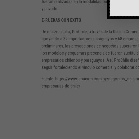
fueron realizadas en la modalidad online entre empresa
y privado.
E-RUEDAS CON ÉXITO
De marzo a julio, ProChile, a través de la Oficina Com
apoyando a 32 importadores paraguayos y 68 empresas 
preliminares, las proyecciones de negocios superaron 
los modelos y esquemas presenciales fueron sustituid
empresarios chilenos y paraguayos. Así, ProChile diseñ
seguir fortaleciendo el vínculo comercial y colaborar
Fuente: https://www.lanacion.com.py/negocios_edici
empresarias-de-chile/