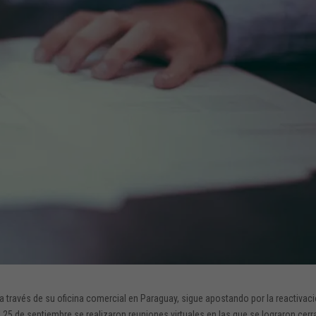
a través de su oficina comercial en Paraguay, sigue apostando por la reactivac
 25 de septiembre se realizaron reuniones virtuales en las que se lograron cerr