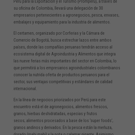
Perú para la Exportación y el Turismo (Promperú), a través de
su oficina de Colombia, llevará una delegación de 30
empresarios pertenecientes a agronegocios, pesca, envases,
embalajes y equipamiento para la industria de alimentos.
El certamen, organizado por Corferias y la Cámara de
Comercio de Bogotá, busca estrechar lazos entre ambos
países, donde las compañías peruanas tendrán acceso al
ecosistema digital de Agroindustria y Alimentos que integra
las nueve ferias más importantes del sector en Colombia, lo
que permitirá a los empresarios agroindustriales colombianos
conocer la nutrida oferta de productos peruanos para el
sector, sus ventajas competitivas y estándares de calidad
internacional.
En la línea de negocios priorizados por Perú para este
encuentro está el de agronegocios, alimentos frescos,
granos, hierbas deshidratadas, especias y frutos
secos; alimentos procesados a base de los ‘super foods’,
granos andinos y derivados. En la pesca están la merluza,
dorado (mahi mahi) y la pota o calamar gigante. Asimismo,